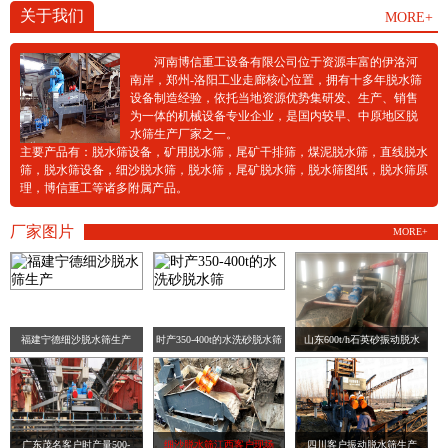
关于我们
MORE+
河南博信重工设备有限公司位于资源丰富的伊洛河
南岸，郑州-洛阳工业走廊核心位置，拥有十多年脱水筛
设备制造经验，依托当地资源优势集研发、生产、销售
为一体的机械设备专业企业，是国内较早、中原地区脱
水筛生产厂家之一。
主要产品有：脱水筛设备，矿用脱水筛，尾矿干排筛，煤泥脱水筛，直线脱水
筛，脱水筛设备，细沙脱水筛，脱水筛，尾矿脱水筛，脱水筛图纸，脱水筛原
理，博信重工等诸多附属产品。
厂家图片
MORE+
福建宁德细沙脱水筛生产
时产350-400t的水洗砂脱水筛
山东600t/h石英砂振动脱水
广东茂名客户时产量500-
细沙脱水筛江西客户现场
四川客户振动脱水筛生产