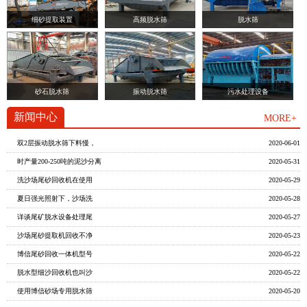
细砂提取装置
高频脱水筛
脱水筛
砂石脱水筛
振动脱水筛
污水处理设备
新闻中心
MORE+
双2层振动脱水筛下料慢，
2020-06-01
时产量200-250吨的泥沙分离
2020-05-31
洗沙场尾砂回收机在使用
2020-05-29
夏日强光照射下，沙场洗
2020-05-28
详谈尾矿脱水设备处理尾
2020-05-27
沙场尾砂提取机回收不净
2020-05-23
博信尾砂回收一体机型号
2020-05-22
脱水型细沙回收机也叫沙
2020-05-22
使用博信砂场专用脱水筛
2020-05-20