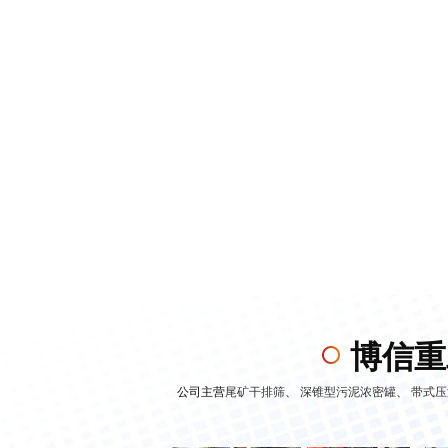
博信重
公司主营
尾矿干排筛
、
深锥型污泥浓密罐
、
带式压