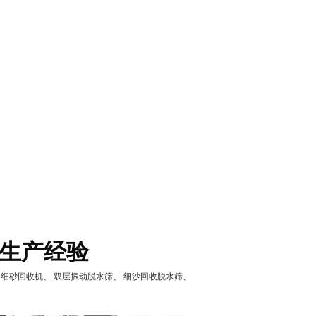
生产经验
X细砂回收机
、
双层振动脱水筛
、
细沙回收脱水筛
、