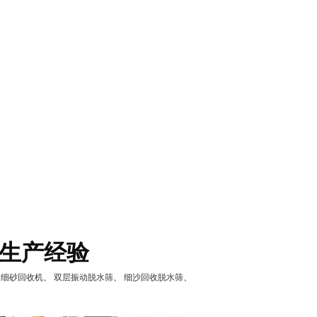
生产经验
X细砂回收机
、
双层振动脱水筛
、
细沙回收脱水筛
、