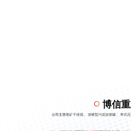
博信重
公司主营
尾矿干排筛
、
深锥型污泥浓密罐
、
带式压